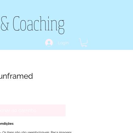
 & Coaching
Login
 unframed
ionar ao carrinho
ondições
- Os itens não são reembolsáveis. Peça imagens