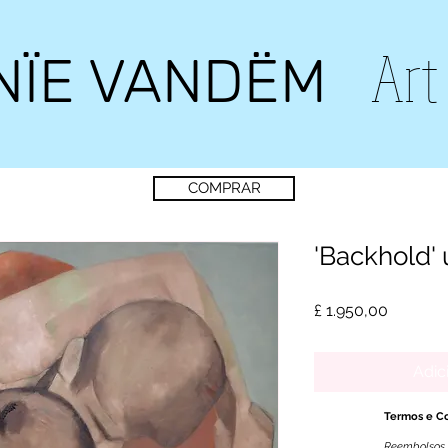
Art
NÏE VANDËM
COMPRAR
'Backhold'
Preço
£ 1.950,00
Adic
Termos e C
Reembolsos