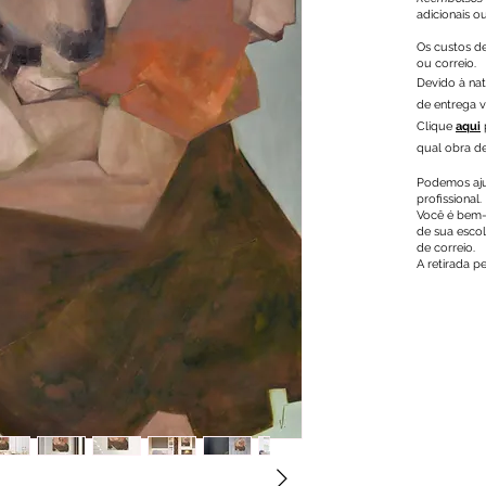
adicionais o
Os custos d
ou correio.
Devido à nat
de entrega v
Clique
aqui
qual obra de
Podemos ajud
profissional.
Você é bem-
de sua escol
de correio.
A retirada 