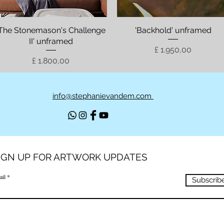
'The Stonemason's Challenge
Visualização rápida
'Backhold' unframed
Visualização rápida
II' unframed
Preço
£ 1.950,00
Preço
£ 1.800,00
info@stephanievandem.com
IGN UP FOR ARTWORK UPDATES
ail
Subscrib