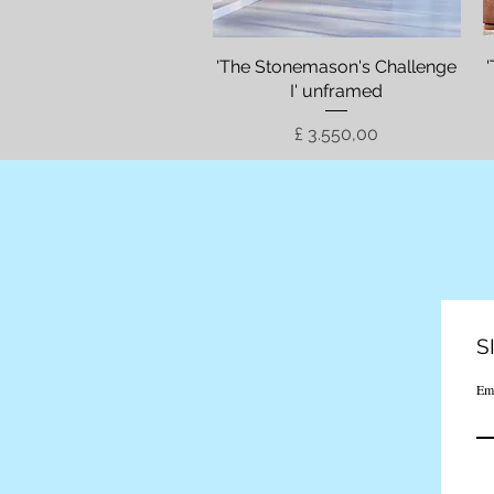
'The Stonemason's Challenge
Visualização rápida
I' unframed
Preço
£ 3.550,00
S
Em