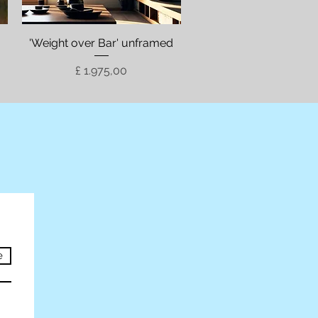
'Weight over Bar' unframed
Visualização rápida
Preço
£ 1.975,00
e