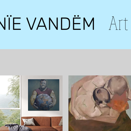
Art
NÏE VANDËM